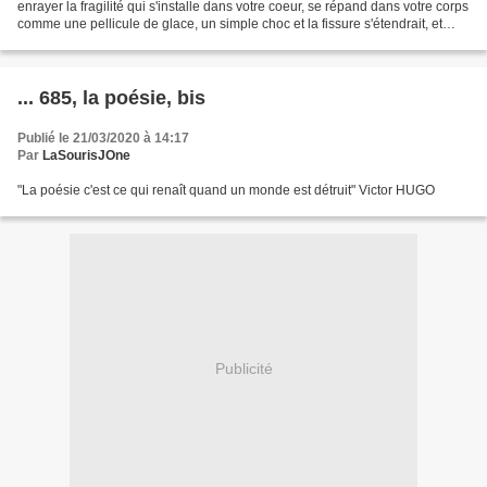
enrayer la fragilité qui s'installe dans votre coeur, se répand dans votre corps
comme une pellicule de glace, un simple choc et la fissure s'étendrait, et
vous vous noieriez dans l'eau...
... 685, la poésie, bis
Publié le 21/03/2020 à 14:17
Par
LaSourisJOne
"La poésie c'est ce qui renaît quand un monde est détruit" Victor HUGO
Publicité