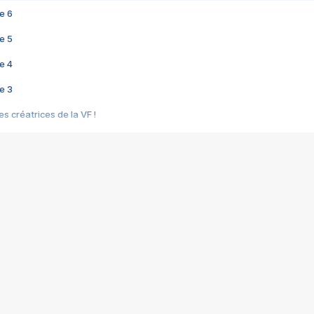
e 6
e 5
e 4
e 3
s créatrices de la VF !
e 2
e 1
e Mektoub My Love arrive enfin ! Rencontre avec Shaïn Boumedine et Sal
i : après Toni en famille
elle réalise le bouleversant Dites lui que je l'aime
ais ! Rencontre autour de Vie privée de Rebecca Zlotowski
 de Marguerite, Grave... Rencontre avec Ella Rumpf