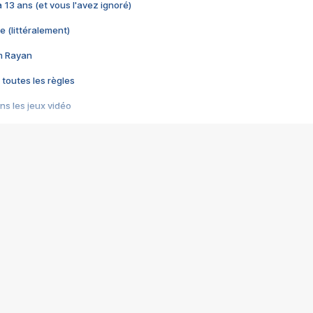
 a 13 ans (et vous l'avez ignoré)
e (littéralement)
im Rayan
 toutes les règles
s les jeux vidéo
us choquant de Rockstar ? - Le scandale BULLY
e plus moche de Steam
du RÊVE tourne au CAUCHEMAR
pendant 8 heures
it… à tort
umiliés par un jeu vidéo
ire - Final Fantasy 8
ti un empire - Age of Empires