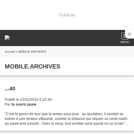
Publicité
MENU
Accueil
» MOBILE.ARCHIVES
MOBILE.ARCHIVES
...40
Publié le 22/11/2010 à 22:40
Par
la souris jaune
"C'est le genre de tour que le temps vous joue : au quotidien, il semble se
traîner à une lenteur effarante, comme la distance qui sépare un lundi matin
du week-end suivant... Avec le recul, tout semble avoir passé en un éclair".
Douglas KENNEDY