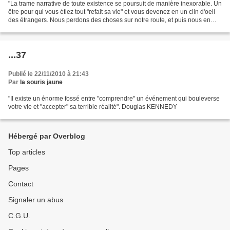
"La trame narrative de toute existence se poursuit de manière inexorable. Un
être pour qui vous étiez tout "refait sa vie" et vous devenez en un clin d'oeil
des étrangers. Nous perdons des choses sur notre route, et puis nous en
choisissons d'autres..."....
...37
Publié le 22/11/2010 à 21:43
Par
la souris jaune
"Il existe un énorme fossé entre "comprendre" un événement qui bouleverse
votre vie et "accepter" sa terrible réalité". Douglas KENNEDY
Hébergé par Overblog
Top articles
Pages
Contact
Signaler un abus
C.G.U.