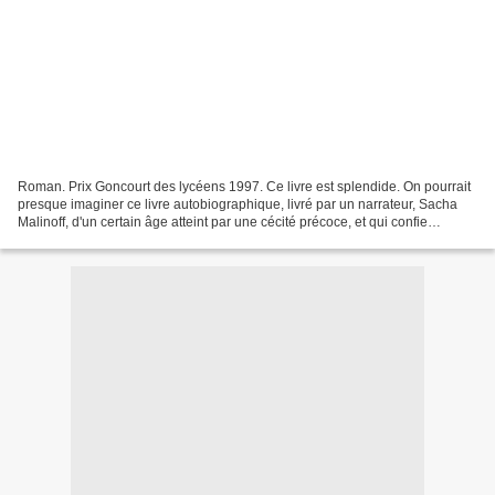
Roman. Prix Goncourt des lycéens 1997. Ce livre est splendide. On pourrait
presque imaginer ce livre autobiographique, livré par un narrateur, Sacha
Malinoff, d'un certain âge atteint par une cécité précoce, et qui confie
l'écriture de ce roman sous la...