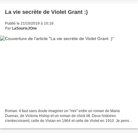
La vie secrète de Violet Grant :)
Publié le 21/10/2019 à 10:16
Par
LaSourisJOne
Roman. Il faut sans doute imaginer un "mix" entre un roman de Maria
Duenas, de Victoria Hislop et un roman de chick litt. Deux histoires
s'entrecroisent, celle de Vivian en 1964 et celle de Violet en 1910. Je pense
qu'il y a de l'incrédulité possible...