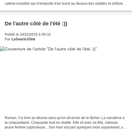
cabine invisible qui m'emporte d'un bond au dessus des réalités et s'élève
dans un ciel débarrassé...
De l'autre côté de l'été :))
Publié le 24/11/2019 à 09:32
Par
LaSourisJOne
Roman. Ce livre se dévore sans qu'on ait envie de le lâcher. La narratrice a
la cinquantaine. Cinquante-huit en réalité. Elle vit avec sa fille, odieuse
jeune femme capricieuse... Son mari est pari quelques mois auparavant, un