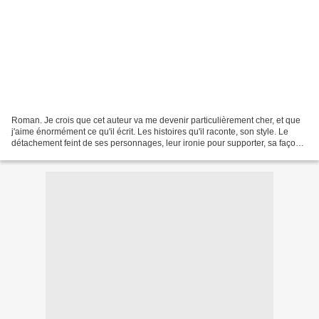
Roman. Je crois que cet auteur va me devenir particulièrement cher, et que
j'aime énormément ce qu'il écrit. Les histoires qu'il raconte, son style. Le
détachement feint de ses personnages, leur ironie pour supporter, sa façon
de tisser le passé avec...