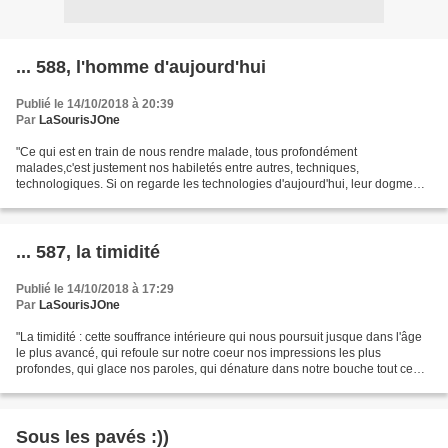
... 588, l'homme d'aujourd'hui
Publié le 14/10/2018 à 20:39
Par
LaSourisJOne
"Ce qui est en train de nous rendre malade, tous profondément
malades,c'est justement nos habiletés entre autres, techniques,
technologiques. Si on regarde les technologies d'aujourd'hui, leur dogme
souterrain, le dogme qui glisse dans les cables, qui...
... 587, la timidité
Publié le 14/10/2018 à 17:29
Par
LaSourisJOne
"La timidité : cette souffrance intérieure qui nous poursuit jusque dans l'âge
le plus avancé, qui refoule sur notre coeur nos impressions les plus
profondes, qui glace nos paroles, qui dénature dans notre bouche tout ce
que nous essayons de dire, et...
Sous les pavés :))