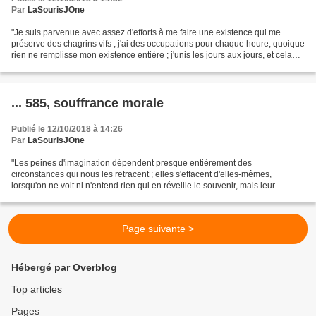
Par
LaSourisJOne
"Je suis parvenue avec assez d'efforts à me faire une existence qui me
préserve des chagrins vifs ; j'ai des occupations pour chaque heure, quoique
rien ne remplisse mon existence entière ; j'unis les jours aux jours, et cela
fait un an, puis deux, puis...
... 585, souffrance morale
Publié le 12/10/2018 à 14:26
Par
LaSourisJOne
"Les peines d'imagination dépendent presque entièrement des
circonstances qui nous les retracent ; elles s'effacent d'elles-mêmes,
lorsqu'on ne voit ni n'entend rien qui en réveille le souvenir, mais leur
puissance devient terrible et profonde quand l'esprit...
Page suivante >
Hébergé par Overblog
Top articles
Pages