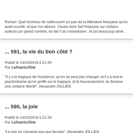
Roman. Quel bonheur de redécouvrir un pan de la littérature française qu'on
avait occulté, et que l'on dévore. J'avais donc fait l'impasse sur certains
auteurs (un grand nombre, en fait !) du romantisme ; et j'ai beaucoup aimé
cet Adolphe, de Benjamin...
... 591, la vie du bon côté ?
Publié le 14/10/2018 à 21:39
Par
LaSourisJOne
"Il y a le tragique de l'existence, qu'on ne peut pas changer, et il y a tout le
psychodrame qu'on greffe sur le tragique, et là heureusement, se dessine
une certaine liberté". Alexandre JOLLIEN
... 590, la joie
Publié le 14/10/2018 à 21:35
Par
LaSourisJOne
"La joie ne s'arrache pas aux forceps". Alexandre JOLLIEN