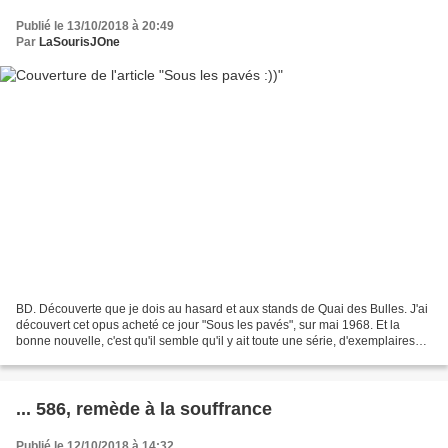
Publié le 13/10/2018 à 20:49
Par
LaSourisJOne
BD. Découverte que je dois au hasard et aux stands de Quai des Bulles. J'ai
découvert cet opus acheté ce jour "Sous les pavés", sur mai 1968. Et la
bonne nouvelle, c'est qu'il semble qu'il y ait toute une série, d'exemplaires
rattachés ainsi à des événements...
... 586, remède à la souffrance
Publié le 12/10/2018 à 14:32