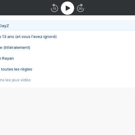
 DayZ
 a 13 ans (et vous l'avez ignoré)
e (littéralement)
im Rayan
 toutes les règles
s les jeux vidéo
us choquant de Rockstar ? - Le scandale BULLY
e plus moche de Steam
du RÊVE tourne au CAUCHEMAR
pendant 8 heures
it… à tort