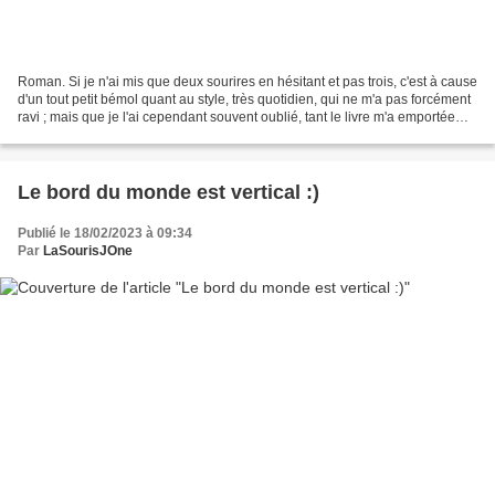
Roman. Si je n'ai mis que deux sourires en hésitant et pas trois, c'est à cause
d'un tout petit bémol quant au style, très quotidien, qui ne m'a pas forcément
ravi ; mais que je l'ai cependant souvent oublié, tant le livre m'a emportée
jusqu'à la fin,...
Le bord du monde est vertical :)
Publié le 18/02/2023 à 09:34
Par
LaSourisJOne