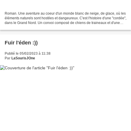
Roman. Une aventure au coeur d'un monde blanc de neige, de glace, où les
éléments naturels sont hostiles et dangeureux. C'est l'histoire d'une "cordée",
dans le Grand Nord. Un convoi composé de chiens de traineaux et d'une
poignée d'humains expérimentés,...
Fuir l'éden :))
Publié le 05/02/2023 à 11:38
Par
LaSourisJOne