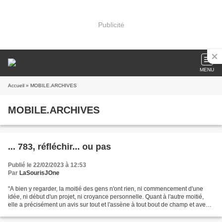
Publicité
MENU
Accueil
» MOBILE.ARCHIVES
MOBILE.ARCHIVES
... 783, réfléchir... ou pas
Publié le 22/02/2023 à 12:53
Par
LaSourisJOne
"A bien y regarder, la moitié des gens n'ont rien, ni commencement d'une
idée, ni début d'un projet, ni croyance personnelle. Quant à l'autre moitié,
elle a précisément un avis sur tout et l'assène à tout bout de champ et avec
la plus grande énergie....