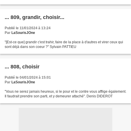
... 809, grandir, choisir...
Publié le 11/01/2024 à 13:24
Par
LaSourisJOne
"[Est-ce que] grandir c'est trahir, faire de la place à d'autres et virer ceux qui
sont déjà dans son coeur ?" Sylvain PATTIEU
... 808, choisir
Publié le 04/01/2024 à 15:01
Par
LaSourisJOne
"Vous ne serez jamais heureux, si le pour et le contre vous afflige également.
Il faudrait prendre son parti, et y demeurer attaché". Denis DIDEROT