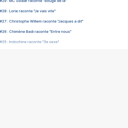
#29 : MC Solaar raconte "Bouge de là"
28 : Lorie raconte "Je vais vite"
#27 : Christophe Willem raconte "Jacques a dit"
#26 : Chimène Badi raconte "Entre nous"
#25 : Indochine raconte "3e sexe"
#24 : Zaho raconte "C'est chelou"
#23 : Patrick Bruel raconte "Au café des délices"
#22 : Kyo raconte "Le chemin"
#21 : Nolwenn Leroy raconte "Cassé"
#20 : Patrick Hernandez raconte "Born to be alive"
#19 : Lorie raconte "Près de moi"
#18 : Michael Jones raconte "A nos actes manqués" (avec Jean-Jacque
#17 : Khaled raconte "Aïcha"