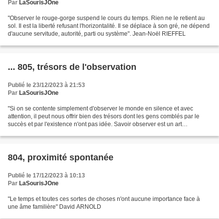
Par
LaSourisJOne
"Observer le rouge-gorge suspend le cours du temps. Rien ne le retient au
sol. Il est la liberté refusant l'horizontalité. Il se déplace à son gré, ne dépend
d'aucune servitude, autorité, parti ou système". Jean-Noël RIEFFEL
... 805, trésors de l'observation
Publié le 23/12/2023 à 21:53
Par
LaSourisJOne
"Si on se contente simplement d'observer le monde en silence et avec
attention, il peut nous offrir bien des trésors dont les gens comblés par le
succès et par l'existence n'ont pas idée. Savoir observer est un art
admirable, un art raffiné, utile et...
804, proximité spontanée
Publié le 17/12/2023 à 10:13
Par
LaSourisJOne
"Le temps et toutes ces sortes de choses n'ont aucune importance face à
une âme familière" David ARNOLD