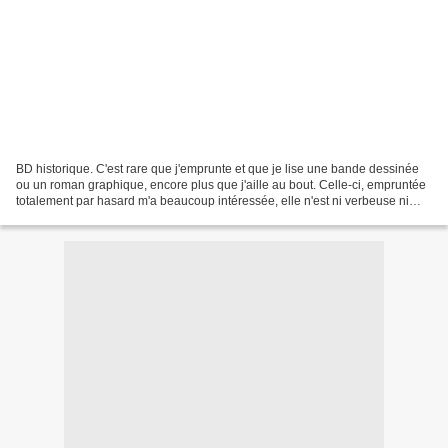
BD historique. C'est rare que j'emprunte et que je lise une bande dessinée
ou un roman graphique, encore plus que j'aille au bout. Celle-ci, empruntée
totalement par hasard m'a beaucoup intéressée, elle n'est ni verbeuse ni
oiseuse, et le dessin était...