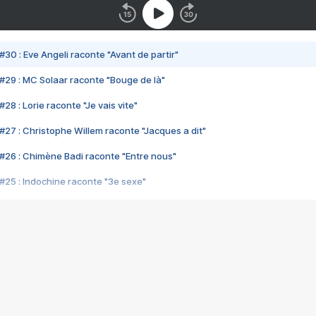
#30 : Eve Angeli raconte "Avant de partir"
#29 : MC Solaar raconte "Bouge de là"
28 : Lorie raconte "Je vais vite"
#27 : Christophe Willem raconte "Jacques a dit"
#26 : Chimène Badi raconte "Entre nous"
#25 : Indochine raconte "3e sexe"
#24 : Zaho raconte "C'est chelou"
#23 : Patrick Bruel raconte "Au café des délices"
#22 : Kyo raconte "Le chemin"
#21 : Nolwenn Leroy raconte "Cassé"
#20 : Patrick Hernandez raconte "Born to be alive"